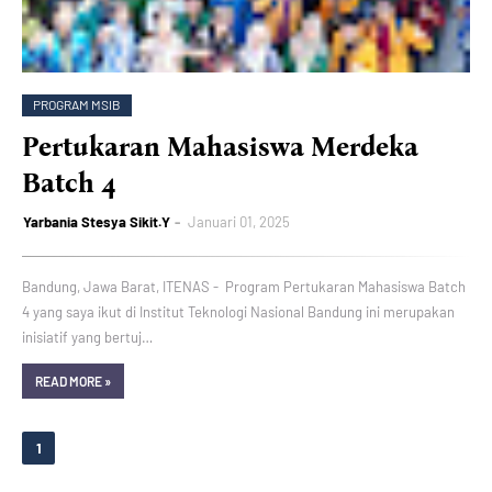
PROGRAM MSIB
Pertukaran Mahasiswa Merdeka
Batch 4
Yarbania Stesya Sikit.Y
Januari 01, 2025
Bandung, Jawa Barat, ITENAS - Program Pertukaran Mahasiswa Batch
4 yang saya ikut di Institut Teknologi Nasional Bandung ini merupakan
inisiatif yang bertuj…
READ MORE »
1