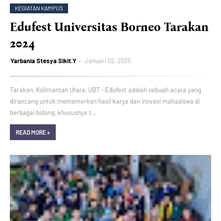
KEGIATAN KAMPUS
Edufest Universitas Borneo Tarakan
2024
Yarbania Stesya Sikit.Y
Januari 02, 2025
Tarakan, Kalimantan Utara, UBT - Edufest adalah sebuah acara yang
dirancang untuk memamerkan hasil karya dan inovasi mahasiswa di
berbagai bidang, khususnya t…
READ MORE »